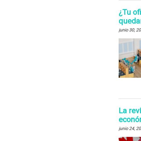
¿Tu of
quedan
junio 30, 2
La rev
económ
junio 24, 2