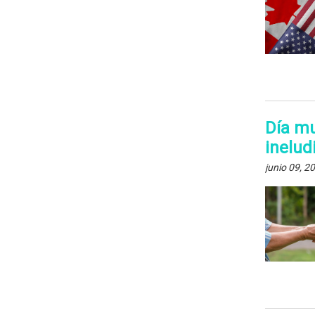
Día mu
inelud
junio 09, 2