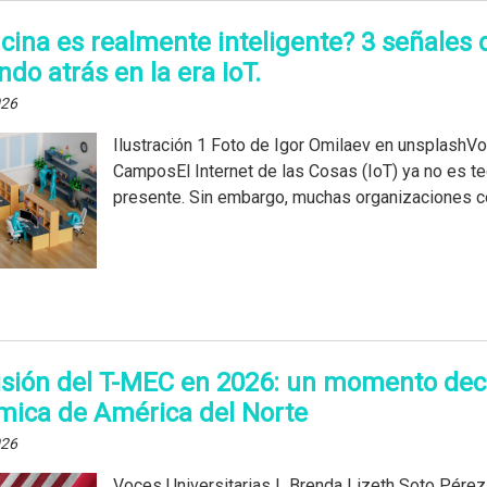
icina es realmente inteligente? 3 señales
do atrás en la era IoT.
026
Ilustración 1 Foto de Igor Omilaev en unsplashVo
CamposEl Internet de las Cosas (IoT) ya no es tec
presente. Sin embargo, muchas organizaciones co
isión del T-MEC en 2026: un momento deci
ica de América del Norte
026
Voces Universitarias | Brenda Lizeth Soto Pérez