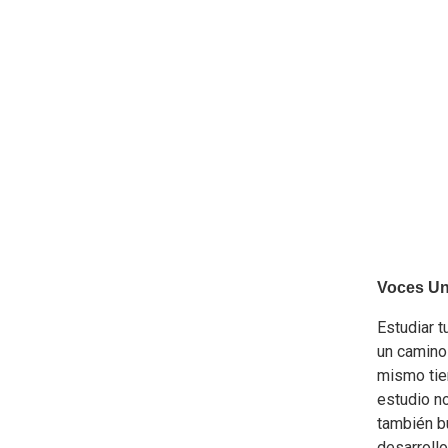
Voces Uni
Estudiar t
un camino 
mismo tiem
estudio n
también b
desarrollo