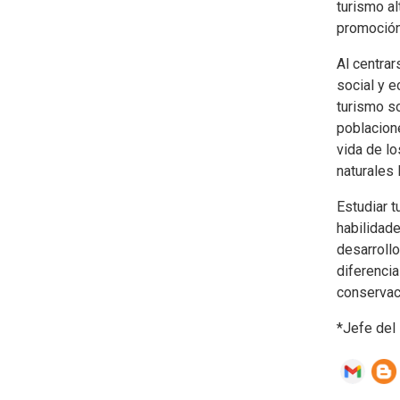
turismo al
promoción 
Al centrar
social y 
turismo so
poblacione
vida de lo
naturales 
Estudiar t
habilidade
desarrollo
diferencia
conservaci
*Jefe del