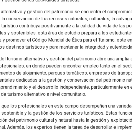
 alternativo y gestión del patrimonio se encuentra el compromiso
la conservación de los recursos naturales, culturales, la salvagua
 turístico contribuya positivamente a la calidad de vida de las p
es y sostenibles, esta área de estudio prepara a los estudiantes
 y promover el Código Mundial de Ética para el Turismo, este enf
os destinos turísticos y para mantener la integridad y autenticidad
del turismo alternativo y gestión del patrimonio abre una ampli
ofesionales, en donde pueden encontrar empleo tanto en el secto
mientos de alojamiento, parques temáticos, empresas de transpo
tales dedicadas a la gestión y conservación del patrimonio natu
prendimiento y el desarrollo independiente, particularmente en e
s de turismo alternativo a nivel comunitario.
 que los profesionales en este campo desempeñen una variedad 
 sostenible y la gestión de los servicios turísticos. Estas func
ción del patrimonio cultural y natural hasta la gestión y explotaci
nal. Además, los expertos tienen la tarea de desarrollar e impl