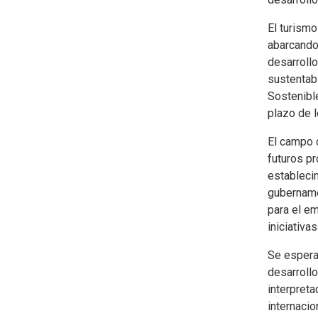
El turismo
abarcando 
desarrollo
sustentabl
Sostenible
plazo de l
El campo 
futuros pr
estableci
gubernamen
para el em
iniciativa
Se espera
desarrollo
interpreta
internacio