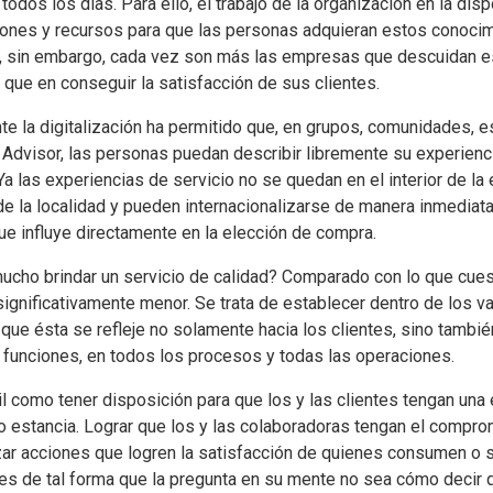
 todos los días. Para ello, el trabajo de la organización en la di
iones y recursos para que las personas adquieran estos conocim
l, sin embargo, cada vez son más las empresas que descuidan e
que en conseguir la satisfacción de sus clientes.
te la digitalización ha permitido que, en grupos, comunidades, 
 Advisor, las personas puedan describir libremente su experienc
Ya las experiencias de servicio no se quedan en el interior de 
de la localidad y pueden internacionalizarse de manera inmediata
ue influye directamente en la elección de compra.
ucho brindar un servicio de calidad? Comparado con lo que cuest
ignificativamente menor. Se trata de establecer dentro de los va
 que ésta se refleje no solamente hacia los clientes, sino tambié
 funciones, en todos los procesos y todas las operaciones.
il como tener disposición para que los y las clientes tengan una
 estancia. Lograr que los y las colaboradoras tengan el compro
izar acciones que logren la satisfacción de quienes consumen o 
es de tal forma que la pregunta en su mente no sea cómo decir q