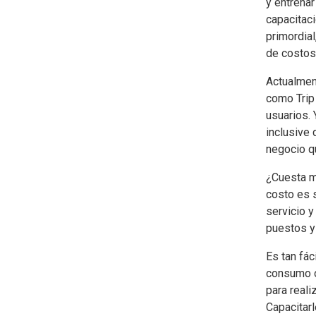
y entrenar
capacitac
primordia
de costos 
Actualmen
como Trip
usuarios. 
inclusive 
negocio q
¿Cuesta m
costo es s
servicio y
puestos y
Es tan fác
consumo o
para real
Capacitarl