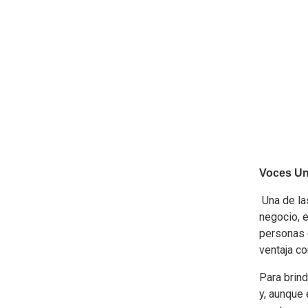
Voces Uni
Una de las
negocio, e
personas e
ventaja c
Para brind
y, aunque 