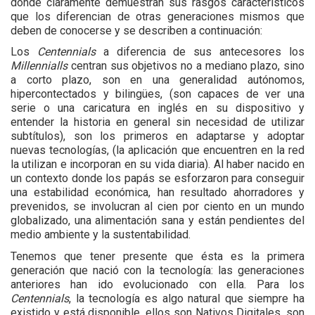
donde claramente demuestran sus rasgos característicos 
que los diferencian de otras generaciones mismos que 
deben de conocerse y se describen a continuación:
Los 
Centennials
 a diferencia de sus antecesores los 
Millennialls
 centran sus objetivos no a mediano plazo, sino 
a corto plazo, son en una generalidad autónomos, 
hipercontectados y bilingües, (son capaces de ver una 
serie o una caricatura en inglés en su dispositivo y 
entender la historia en general sin necesidad de utilizar 
subtítulos), son los primeros en adaptarse y adoptar 
nuevas tecnologías, (la aplicación que encuentren en la red 
la utilizan e incorporan en su vida diaria). Al haber nacido en 
un contexto donde los papás se esforzaron para conseguir 
una estabilidad económica, han resultado ahorradores y 
prevenidos, se involucran al cien por ciento en un mundo 
globalizado, una alimentación sana y están pendientes del 
medio ambiente y la sustentabilidad.
Tenemos que tener presente que ésta es la primera 
generación que nació con la tecnología: las generaciones 
anteriores han ido evolucionado con ella. Para los 
Centennials
, la tecnología es algo natural que siempre ha 
existido y está disponible, ellos son Nativos Digitales, son 