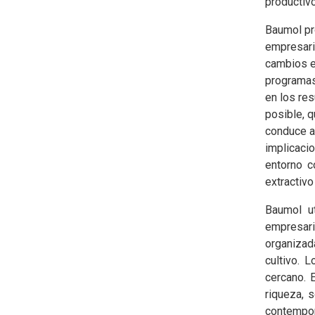
productivo
Baumol pro
empresari
cambios en
programas
en los re
posible, 
conduce a
implicaci
entorno c
extractiv
Baumol ut
empresari
organizad
cultivo. 
cercano. 
riqueza, 
contempo