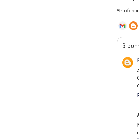
*Profesor
3 com