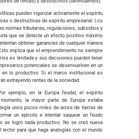
dores de rentas) y destructivos (delincuentes).
líticas pueden vigorizar activamente el espíritu
vas o destructivas de espíritu empresarial. Los
as normas tributarias, regulaciones, subsidios y
asta que se detecte un efecto positivo máximo
 intentan obtener ganancias de cualquier manera
. Esto implica que el emprendimiento no siempre
ios es limitada y sus decisiones pueden tener
empresarios potenciales se desenvuelven en un
en lo productivo. Si el marco institucional es
rán extrayendo rentas de la sociedad.
Por ejemplo, en la Europa feudal, el espíritu
se momento, la mayor parte de Europa estaba
tegía unos pocos miles de acres de tierras de
ormar un ejército e intentar saquear un feudo
no se logró nada productivo. No se creó nueva
l lector para que haga analogías con el mundo