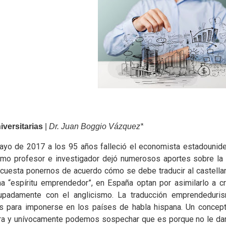
versitarias
|
Dr. Juan Boggio Vázquez*
ayo de 2017 a los 95 años falleció el economista estadouniden
omo profesor e investigador dejó numerosos aportes sobre la t
 cuesta ponernos de acuerdo cómo se debe traducir al castellan
ma “espíritu emprendedor”, en España optan por asimilarlo a 
upadamente con el anglicismo. La traducción emprendeduri
es para imponerse en los países de habla hispana. Un concep
ara y unívocamente podemos sospechar que es porque no le da