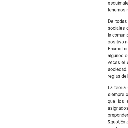
esquimale
tenemos n
De todas 
sociales 
la comunid
positivo 
Baumol no
algunos d
veces el e
sociedad.
reglas de
La teoría
siempre o
que los 
asignados
preponder
&quot;Emp