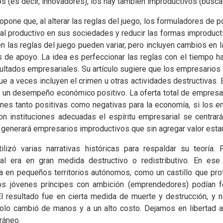
s (es decir, innovadores), los hay también improductivos (busca
pone que, al alterar las reglas del juego, los formuladores de po
al productivo en sus sociedades y reducir las formas improducti
 las reglas del juego pueden variar, pero incluyen cambios en l
 de apoyo. La idea es perfeccionar las reglas con el tiempo h
sultados empresariales. Su artículo sugiere que los empresarios
que a veces incluyen el crimen u otras actividades destructivas
 un desempeño económico positivo. La oferta total de empresar
ones tanto positivas como negativas para la economía, si los 
on instituciones adecuadas el espíritu empresarial se centrará 
o generará empresarios improductivos que sin agregar valor esta
ilizó varias narrativas históricas para respaldar su teoría. 
al era en gran medida destructivo o redistributivo. En e
a en pequeños territorios autónomos, como un castillo que pro
Los jóvenes príncipes con ambición (emprendedores) podían f
El resultado fue en cierta medida de muerte y destrucción, y 
solo cambió de manos y a un alto costo. Dejamos en libertad a
ráneo.