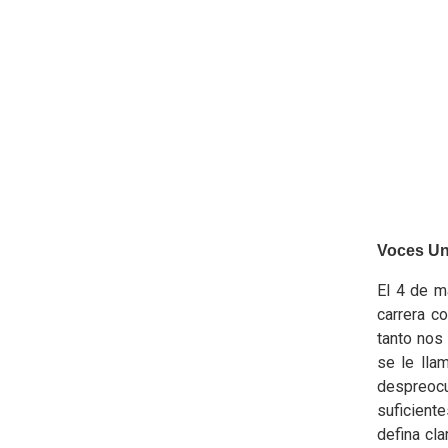
Voces Uni
El 4 de m
carrera c
tanto nos
se le lla
despreoc
suficient
defina cl