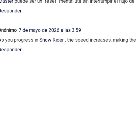
Master
puede ser un “reset” mental útil sin interrumpir el flujo de 
Responder
Anónimo
7 de mayo de 2026 a las 3:59
As you progress in
Snow Rider
, the speed increases, making the
Responder