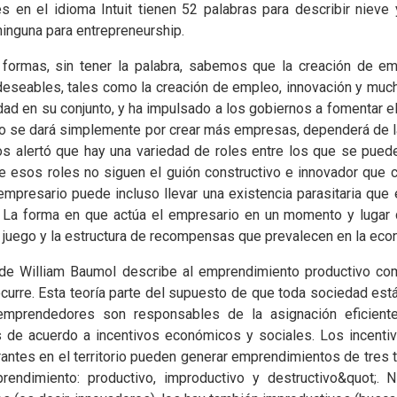
s en el idioma Intuit tienen 52 palabras para describir nieve
inguna para entrepreneurship.
formas, sin tener la palabra, sabemos que la creación de e
deseables, tales como la creación de empleo, innovación y much
ad en su conjunto, y ha impulsado a los gobiernos a fomentar el
no se dará simplemente por crear más empresas, dependerá de la
s alertó que hay una variedad de roles entre los que se pued
e esos roles no siguen el guión constructivo e innovador que 
mpresario puede incluso llevar una existencia parasitaria que e
 La forma en que actúa el empresario en un momento y lugar
l juego y la estructura de recompensas que prevalecen en la eco
 de William Baumol describe al emprendimiento productivo co
curre. Esta teoría parte del supuesto de que toda sociedad está
emprendedores son responsables de la asignación eficient
 de acuerdo a incentivos económicos y sociales. Los incentivo
antes en el territorio pueden generar emprendimientos de tres t
rendimiento: productivo, improductivo y destructivo&quot;